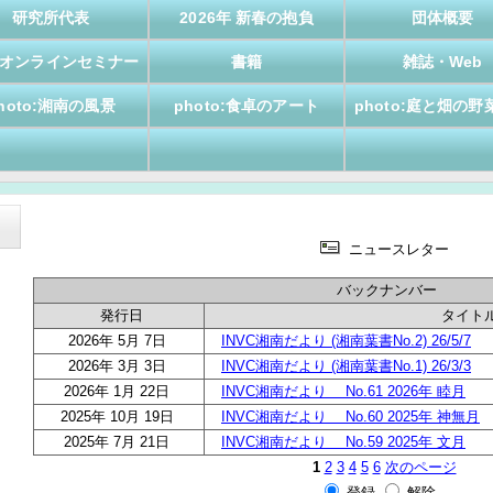
研究所代表
2026年 新春の抱負
団体概要
VCオンラインセミナー
書籍
雑誌・Web
hoto:湘南の風景
photo:食卓のアート
photo:庭と畑の野
ニュースレター
バックナンバー
発行日
タイト
2026年 5月 7日
INVC湘南だより (湘南葉書No.2) 26/5/7
2026年 3月 3日
INVC湘南だより (湘南葉書No.1) 26/3/3
2026年 1月 22日
INVC湘南だより No.61 2026年 睦月
2025年 10月 19日
INVC湘南だより No.60 2025年 神無月
2025年 7月 21日
INVC湘南だより No.59 2025年 文月
1
2
3
4
5
6
次のページ
登録
解除