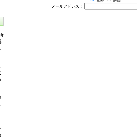
メールアドレス：
所
講
し
ュ
な
お
修
ま
ま
い
合