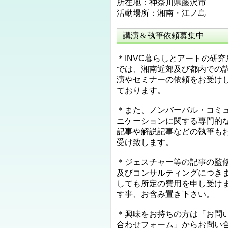
所在地：神奈川県藤沢市
活動場所：湘南・江ノ島
講演＆執筆依頼募集中
＊INVC暮らしとアートの研究
では、湘南近郊及び都内での
演やセミナーの依頼をお受け
ております。
＊また、ノンバーバル・コミ
ニケーションに関する専門的
記事や解説記事などの執筆も
受け致します。
＊ジェスチャー等の記事の監
及びコンサルティングにつき
しても所定の費用を申し受け
す事、お含み置き下さい。
＊興味をお持ちの方は「お問
合わせフォーム」からお問い