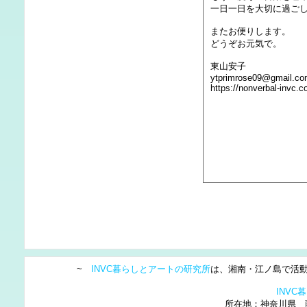
一日一日を大切に過ご
またお便りします。
どうぞお元気で。
東山安子
ytprimrose09@gmail.c
https://nonverbal-invc.
~
INVC暮らしとアートの研究所
は、湘南・江ノ島で活動
INV
所在地：神奈川県