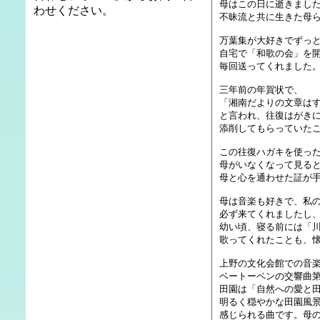
母はこの日に逝きまし
わせください。
不昧流と共に生きた母
万葉集が大好きでずっ
自宅で「和歌の会」を
毎回送ってくれました
三年前の年賀状で、
「湘南だよりの文章は
と言われ、往復はがき
添削してもらっていた
この往復ハガキを使った
母がいなくなって見る
母と心を通わせた証が
母は音楽も好きで、私
必ず来てくれましたし
幼い頃、寝る前には「
歌ってくれたことも、
上野の文化会館での音
ベートーベンの交響曲
田園は「自然への愛と
明るく穏やかな田園風
感じられる曲です。母