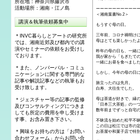
所在地：神奈川県藤沢市
活動場所：湘南・江ノ島
ーーーーーーーーーー
＜湘南葉書No.2＞
講演＆執筆依頼募集中
もうすぐ母の日。
三年前、コロナ禍明け
＊INVC暮らしとアートの研究所
母はとても楽しかった
では、湘南近郊及び都内での講
演やセミナーの依頼をお受けし
昨年の母の日も、一緒
ております。
我が家から「もぎたて
一緒にお昼を食べまし
＊また、ノンバーバル・コミュ
しかし、今年の母の日
ニケーションに関する専門的な
記事や解説記事などの執筆もお
旅立ったのは先月。
受け致します。
白寿、大往生でした。
母は茶道が好きで、縁
＊ジェスチャー等の記事の監修
「日本三大茶処」の一
及びコンサルティングにつきま
数年前までずっと自宅
しても所定の費用を申し受けま
す事、お含み置き下さい。
不昧流を始めた松平不昧
この日は松江では市の
＊興味をお持ちの方は「お問い
お茶屋や和菓子店で特
合わせフォーム」からお問い合