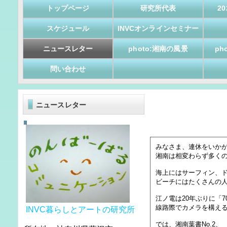
トップページ
研究所代表
2
スケジュール
INVCオンラインセミナー
ニュースレター
photo:湘南の風景
ph
問い合わせ
ニュースレター
みなさま、連休をいか
湘南は相変わらず多く
海上にはサーフィン、
ビーチにはたくさんの
江ノ電は20年ぶりに「
線路際でカメラを構え
INVC暮らしとアートの研究所
では、湘南葉書No.2