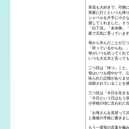
草花も大好きで、可憐
実家に行くといつも帰
シャベルを片手に小さ
渡してくれました。そ
「白丁花」「未央柳」
庭で元気に育っていま
母から学んだことが三
「祈っているからね。」
母がいつも祈ってくれ
いつも大丈夫と言って
二つ目は「待つ」こと
母はいつも穏やかで、
叱られた記憶がありま
信頼されていることを
三つ目は「今日を生き
「今日という日はもう
小学校の頃に言われた
「お母さんを見習って1
と最後の手紙に書きま
もう一度母の言葉を噛