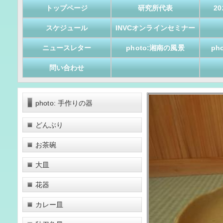
トップページ
研究所代表
2
スケジュール
INVCオンラインセミナー
ニュースレター
photo:湘南の風景
ph
問い合わせ
photo: 手作りの器
どんぶり
お茶碗
大皿
花器
カレー皿