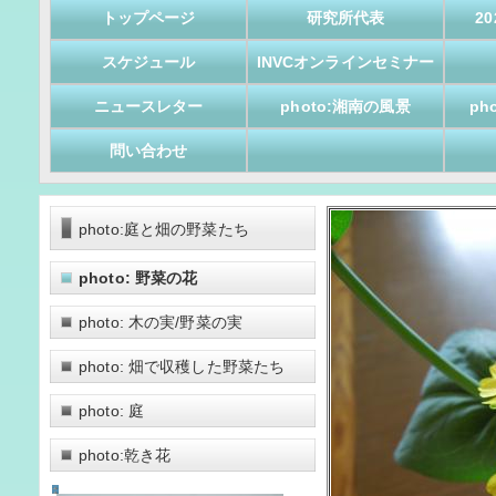
トップページ
研究所代表
2
スケジュール
INVCオンラインセミナー
ニュースレター
photo:湘南の風景
ph
問い合わせ
photo:庭と畑の野菜たち
photo: 野菜の花
photo: 木の実/野菜の実
photo: 畑で収穫した野菜たち
photo: 庭
photo:乾き花