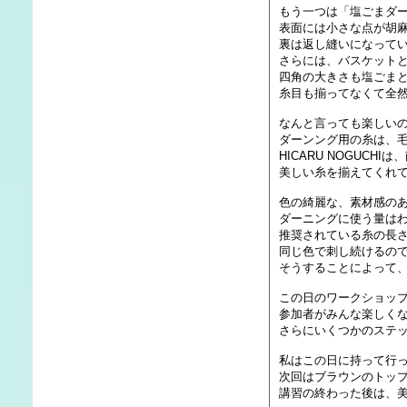
もう一つは「塩ごまダ
表面には小さな点が胡
裏は返し縫いになって
さらには、バスケット
四角の大きさも塩ごま
糸目も揃ってなくて全然
なんと言っても楽しい
ダーンング用の糸は、
HICARU NOGUC
美しい糸を揃えてくれ
色の綺麗な、素材感の
ダーニングに使う量は
推奨されている糸の長さ
同じ色で刺し続けるの
そうすることによって
この日のワークショッ
参加者がみんな楽しく
さらにいくつかのステ
私はこの日に持って行
次回はブラウンのトッ
講習の終わった後は、