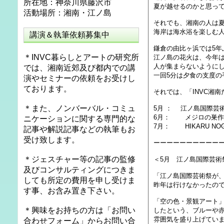
所在地：神奈川県藤沢市
夏が越せるのかと思っ
活動場所：湘南・江ノ島
それでも、湘南の人は
海岸は海水浴を楽しむ
講演＆執筆依頼募集中
鎌倉の由比ヶ浜では5年
＊INVC暮らしとアートの研究所
江ノ島の花火は、今年は
人が集まらないように
では、湘南近郊及び都内での講
一回5分は夕食の支度の
演やセミナーの依頼をお受けし
ております。
それでは、「INVC湘
＊また、ノンバーバル・コミュ
5月 ： 江ノ島国際芸
6月： メジロの巣作
ニケーションに関する専門的な
7月： HIKARU N
記事や解説記事などの執筆もお
受け致します。
ーーーーーーーーーー
＊ジェスチャー等の記事の監修
＜5月 江ノ島国際芸術
及びコンサルティングにつきま
「江ノ島国際芸術祭が
しても所定の費用を申し受けま
昨年は行けなかったの
す事、お含み置き下さい。
「空の色・景観アート
＊興味をお持ちの方は「お問い
したという、ブルーや
雰囲気を盛り上げてい
合わせフォーム」からお問い合