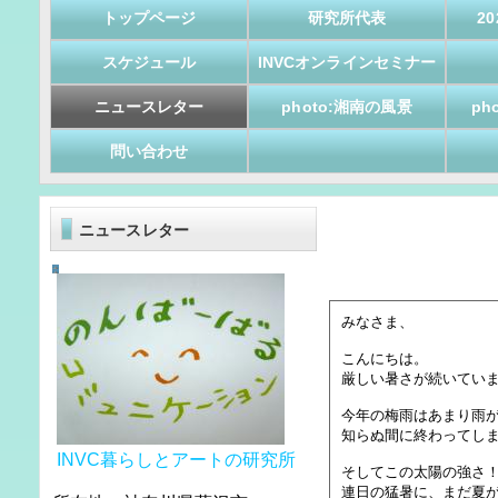
トップページ
研究所代表
2
スケジュール
INVCオンラインセミナー
ニュースレター
photo:湘南の風景
ph
問い合わせ
ニュースレター
みなさま、
こんにちは。
厳しい暑さが続いてい
今年の梅雨はあまり雨
知らぬ間に終わってし
INVC暮らしとアートの研究所
そしてこの太陽の強
連日の猛暑に、まだ夏