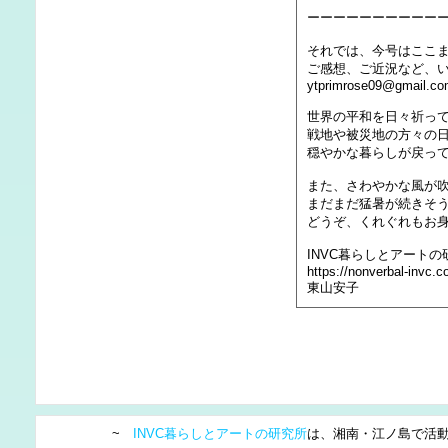
ーーーーーーーーーー
それでは、今号はここ
ご感想、ご近況など、
ytprimrose09@gmail.c
世界の平和を日々祈っ
戦地や被災地の方々の
穏やかな暮らしが戻っ
また、さわやかな風が
まだまだ猛暑が続きそ
どうぞ、くれぐれもお
INVC暮らしとアートの
https://nonverbal-invc.
東山安子
~
INVC暮らしとアートの研究所
は、湘南・江ノ島で活動