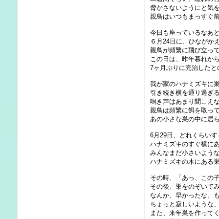
脅かさないようにと気
親鳥はいつもまっすぐ
今日も座っているなあ
６月24日に、ひながか
親鳥が頻繁に飛び立っ
この日は、昨年暮れか
7ヶ月ぶりに完治したと
我が家のハナミズキに
引き続き横を通り過ぎ
鳴き声はあまり聞こえ
親鳥は頻繁に餌を取っ
あの小さな巣の中に居
6月29日、どれくらい
ハナミズキのすぐ横に
みんなまだ小さいよう
ハナミズキの木にある
その時、「あっ、この
その後、巣をのぞいて
なんか、早かったな。
ちょっと寂しいような
また、来年巣を作って