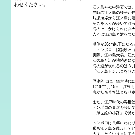
わせください。
江ノ島神社中津宮では
当時の江ノ島の様子が
片瀬海岸から江ノ島に
そこを人々が歩いて渡
海の上にかけられた弁天
人々は江の島と浜をつ
潮位が20cm以下にな
「トンボロ（陸繋砂州
実際、江の島大橋、江
江の島と浜が地続きに
海の道が現れるのは３
「江ノ島トンボロを歩
歴史的には、鎌倉時代
1216年1月15日、江
海がたちまち道となり
また、江戸時代の浮世
トンボロの参道を歩い
「浮世絵の小路」で見
トンボロは長年にわた
私も江ノ島を散歩して
今度、そういう日に出