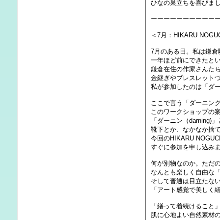
ひなの巣立ちを喜びま
ーーーーーーーーーー
＜7月：HIKARU NO
7月のある日。私は鎌倉
一年ほど前にできたと
鎌倉在住の作家さんた
金継ぎやブレスレット
私が参加したのは「ダ
ここで言う「ダーニン
このワークショップの
「ダーニン（darni
靴下とか、なかなか捨
今回のHIKARU NO
すぐに参加を申し込み
何が別物なのか。ただ
なんとも楽しく自由な
そして普通は目立たな
「アート感覚で美しく
「繕って着続けること
肌に心地よい自然素材