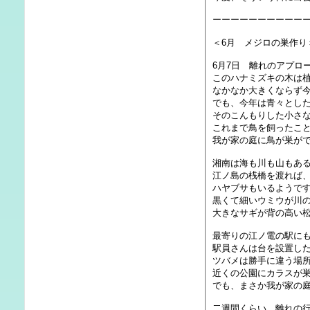
ーーーーーーーーーー
＜6月 メジロの巣作り
6月7日 離れのアプロ
このハナミズキの木は植
なかなか大きくならず
でも、今年は青々とし
そのこんもりした小さ
これまで鳥を飼ったこ
我が家の庭に鳥が巣が
湘南は海も川も山もあ
江ノ島の桟橋を渡れば
ハヤブサもいるようで
黒くて細いウミウが川
大きなサギが背の高い
最寄りの江ノ電の駅に
駅員さんは台を設置し
ツバメは勝手に違う場
近くの公園にカラスが
でも、まさか我が家の
二週間くらい、離れの