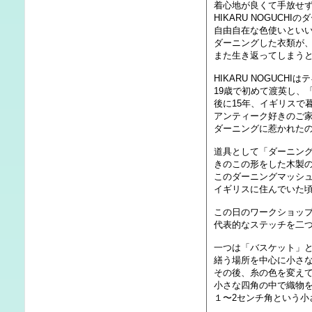
着心地が良くて手放せ
HIKARU NOGUCHI
自由自在な色使いとい
ダーニングした衣類が
また生き返ってしまう
HIKARU NOGUCH
19歳で初めて渡英し、
後に15年、イギリスで
アンティーク好きのご
ダーニングに惹かれた
道具として「ダーニン
きのこの形をした木製
このダーニングマッシ
イギリスに住んでいた
この日のワークショッ
代表的なステッチを二
一つは「バスケット」
繕う場所を中心に小さ
その後、糸の色を変え
小さな四角の中で織物
１〜2センチ角という小