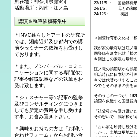
所在地：神奈川県藤沢市
23/11/5 ： 国登
活動場所：湘南・江ノ島
24/1/5： 母との和
24/125： 初詣
講演＆執筆依頼募集中
-----------------------------------
＊INVC暮らしとアートの研究所
＜国登録有形文化財「松
では、湘南近郊及び都内での講
演やセミナーの依頼をお受けし
我が家の最寄駅は江ノ
国登録有形文化財「松
ております。
今回はこの素敵な場所
＊また、ノンバーバル・コミュ
江ノ電の鵠沼駅から鵠
ニケーションに関する専門的な
明治時代に日本初の計画
記事や解説記事などの執筆もお
今では代替わりするこ
受け致します。
今でもそのままの姿を
そのうちの一つが、192
＊ジェスチャー等の記事の監修
鵠沼を象徴する国登録有
及びコンサルティングにつきま
しても所定の費用を申し受けま
「祖父母から受け継い
す事、お含み置き下さい。
その想いで、鵠沼松が岡
「古い家を所持し続け
＊興味をお持ちの方は「お問い
しかし、土地は更地に
合わせフォーム」からお問い合