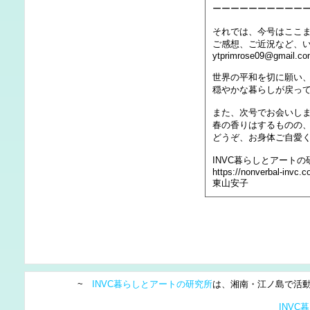
ーーーーーーーーーー
それでは、今号はここ
ご感想、ご近況など、
ytprimrose09@gmail.c
世界の平和を切に願い
穏やかな暮らしが戻っ
また、次号でお会いし
春の香りはするものの
どうぞ、お身体ご自愛
INVC暮らしとアートの
https://nonverbal-invc.
東山安子
~
INVC暮らしとアートの研究所
は、湘南・江ノ島で活動
INV