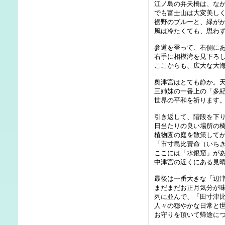
江ノ島の弁天橋は、な
でも富士山は大変美し
裾野のブルーと、緑が
風は冷たくても、思わ
参道を登って、右側に
右手に相模湾を見下ろ
ここからも、広大な大
奥津宮はとても静か。
三姉妹の一番上の「多
世界の平和を祈ります
引き返して、階段を下
日当たりの良い場所の
植物園の庭を散策して
「市寸島比賣命（いち
ここには「水銀窟」が
中津宮の近くにある見
最後は一番大きな「辺
まだまだお正月気分が
列に並んで、「田寸津
人々の穏やかな日常と
お守りを頂いて帰途に