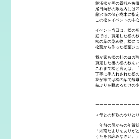
鵠沼松が岡の景観を象
尾日向邸の敷地内には2
藤沢市の保存樹木に指
この松をイベントの中
イベント当日は、松の
庭では、剪定した松の
松の葉の染め物、松に
松葉から作った松葉ジ
我が家も松の杜のヨガ
剪定した後の松の枝を
これまで松と言えば、
丁寧に手入れされた松
我が家では松の葉で酵
枝ぶりを眺めるだけの
ーーーーーーーーーー
＜母との和歌のやりとり
一年前の母からの年賀
「湘南だよりをありが
うたをお詠みなさい。