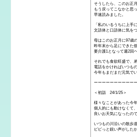
そうしたら、このお正月
もう戻ってこなかと思
早速読みました。
「私のいるうちに上手
文語体と口語体に気を
母はこのお正月に97歳
昨年末から足にできた
要介護1となって週2回
それでも食欲旺盛で、
電話をかければいつも
今年もまだまだ元気で
ーーーーーーーーーー
＜初詣 24/1/25＞
様々なことがあった今
個人的にも動けなくて
良いお天気になったの
いつもの川沿いの散歩
ピピっと鋭い声がした