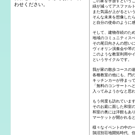
この家を手放すという
わせください。
緑が減ってアスファル
また気温が上がるとい
そんな未来を想像した
と自分の使命のように
そして、建物存続のた
地域のコミュニティス
その尾日向さんの想い
ヴィオリン演奏会や琴
このような教室利用や
というサイクルです。
我が家の散歩コースの
各種教室の他にも、門
キッチンカーが停まっ
「無料のコンサートへ
入ってみようかなと思
もう何度も訪れていま
そのお庭に面した和室
和室の奥には洋館もあ
マーケットが開かれる
様々なイベントの中の
鵠沼別荘地開拓時代、