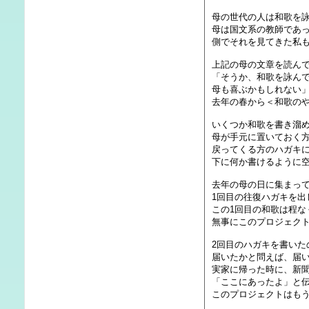
母の世代の人は和歌を
母は国文系の教師であ
側でそれを見てきた私
上記の母の文章を読ん
「そうか、和歌を詠ん
母も喜ぶかもしれない
去年の春から＜和歌の
いくつか和歌を書き溜
母が手元に置いておく
戻ってくる方のハガキ
下に何か書けるように
去年の母の日に集まっ
1回目の往復ハガキを出
この1回目の和歌は程な
無事にこのプロジェク
2回目のハガキを書い
届いたかと問えば、届
実家に帰った時に、新
「ここにあったよ」と
このプロジェクトはも