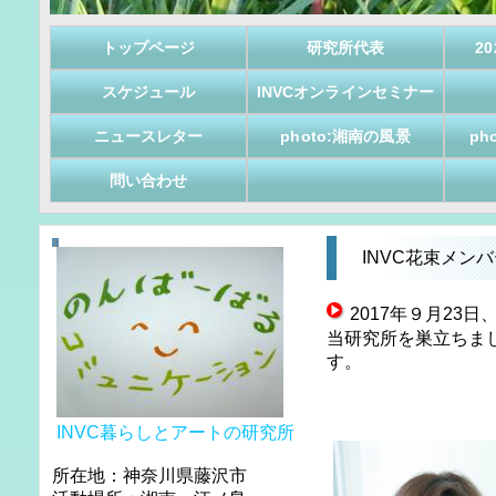
トップページ
研究所代表
2
スケジュール
INVCオンラインセミナー
ニュースレター
photo:湘南の風景
ph
問い合わせ
INVC花束メンバ
2017年９月23
当研究所を巣立ちま
す。
INVC暮らしとアートの研究所
所在地：神奈川県藤沢市